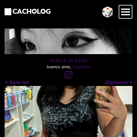
🎲
CACHOLOG
Acerca de yyqni
buenos aires,
Argentina
←Anterior
Siguiente→