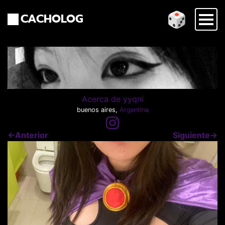
🎲
CACHOLOG
Acerca de yyqni
buenos aires,
Argentina
←Anterior
Siguiente→