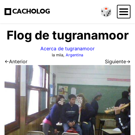
🎲
CACHOLOG
Flog de tugranamoor
Acerca de tugranamoor
la miia,
Argentina
←Anterior
Siguiente→