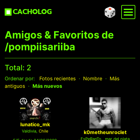
🎲
CACHOLOG
Amigos & Favoritos de
/pompiisariiba
Total: 2
Ordenar por:
Fotos recientes
·
Nombre
·
Más
antiguos
·
Más nuevos
lunatico_mk
Valdivia,
Chile
k0metheunroclet
..EsPeRanTo.. mar del plata ,