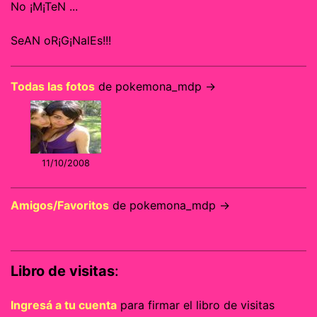
No ¡M¡TeN ...
SeAN oR¡G¡NalEs!!!
Todas las fotos
de pokemona_mdp →
11/10/2008
Amigos/Favoritos
de pokemona_mdp →
Libro de visitas
:
Ingresá a tu cuenta
para firmar el libro de visitas