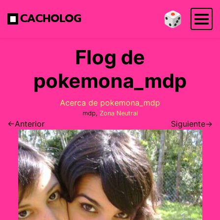
🎲
CACHOLOG
Flog de
pokemona_mdp
Acerca de pokemona_mdp
mdp,
Zona Neutral
←Anterior
Siguiente→