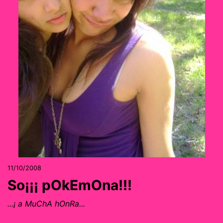
11/10/2008
So¡¡¡ pOkEmOna!!!
...¡ a MuChA hOnRa...