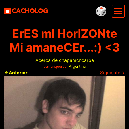
🎲
CACHOLOG
ErES mI HorIZONte
Mi amaneCEr...:) <3
Acerca de chapamcncarpa
barranqueras,
Argentina
←Anterior
Siguiente→