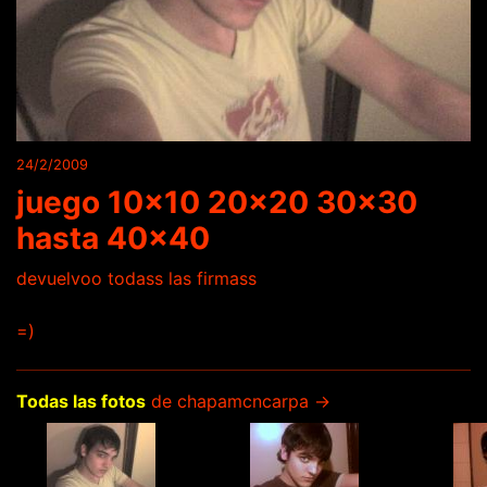
24/2/2009
juego 10x10 20x20 30x30
hasta 40x40
devuelvoo todass las firmass
=)
Todas las fotos
de chapamcncarpa →